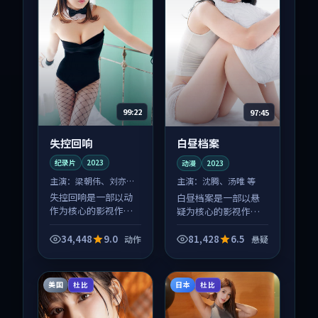
99:22
97:45
失控回响
白昼档案
纪录片
2023
动漫
2023
主演：
梁朝伟、刘亦菲
主演：
沈腾、汤唯 等
等
失控回响是一部以动
白昼档案是一部以悬
作为核心的影视作
疑为核心的影视作
品，围绕危机、反转
品，围绕危机、反转
与人物成长展开，整
与人物成长展开，整
34,448
9.0
81,428
6.5
动作
悬疑
体节奏紧凑，值得推
体节奏紧凑，值得推
荐观看。
荐观看。
美国
日本
杜比
杜比