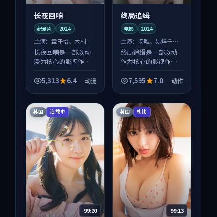
长夜回响
终局追缉
纪录片
2024
电影
2024
主演：
章子怡、木村拓
主演：
汤唯、易烊千玺
哉 等
等
长夜回响是一部以动
终局追缉是一部以动
漫为核心的影视作
作为核心的影视作
品，围绕危机、反转
品，围绕危机、反转
与人物成长展开，整
与人物成长展开，整
5,313
6.4
7,595
7.0
动漫
动作
体节奏紧凑，值得推
体节奏紧凑，值得推
荐观看。
荐观看。
英国
英国
连载中
杜比
99:20
99:13