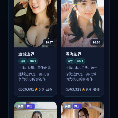
99:57
99:30
迷城边界
深海边界
动漫
2023
综艺
2023
主演：
沈腾、雷佳音 等
主演：
木村拓哉、汤唯
等
迷城边界是一部以战
深海边界是一部以爱
争为核心的影视作
情为核心的影视作
品，围绕危机、反转
品，围绕危机、反转
与人物成长展开，整
与人物成长展开，整
26,681
6.0
63,328
9.4
战争
爱情
体节奏紧凑，值得推
体节奏紧凑，值得推
荐观看。
荐观看。
美国
美国
高分
高分