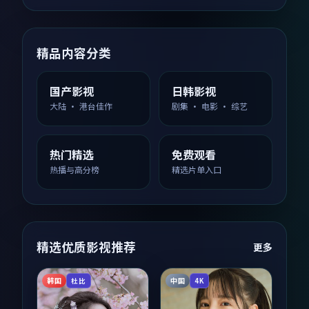
精品内容分类
国产影视
日韩影视
大陆 · 港台佳作
剧集 · 电影 · 综艺
热门精选
免费观看
热播与高分榜
精选片单入口
精选优质影视推荐
更多
韩国
中国
杜比
4K