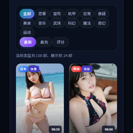
全部
恋爱
冒险
机甲
日常
悬疑
美食
音乐
武侠
科幻
魔法
奇幻
运动
最新
最热
评分
当前类型共
100
部，展示前
24
部
日本
韩国
独播
完结
99:39
99:04