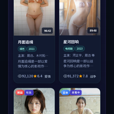
89:48
96:42
星河回响
月面追缉
电视剧
2023
综艺
2021
主演：
河正宇、周迅 等
主演：
周迅、木村拓哉
等
星河回响是一部以战
月面追缉是一部以爱
争为核心的影视作
情为核心的影视作
品，围绕危机、反转
品，围绕危机、反转
与人物成长展开，整
与人物成长展开，整
92,120
6.4
91,372
7.8
爱情
战争
体节奏紧凑，值得推
体节奏紧凑，值得推
荐观看。
荐观看。
韩国
日本
杜比
连载中