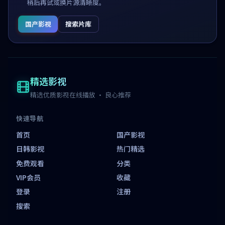
稍后再试或换片源清晰度。
国产影视
搜索片库
精选影视
精选优质影视在线播放 · 良心推荐
快速导航
首页
国产影视
日韩影视
热门精选
免费观看
分类
VIP会员
收藏
登录
注册
搜索