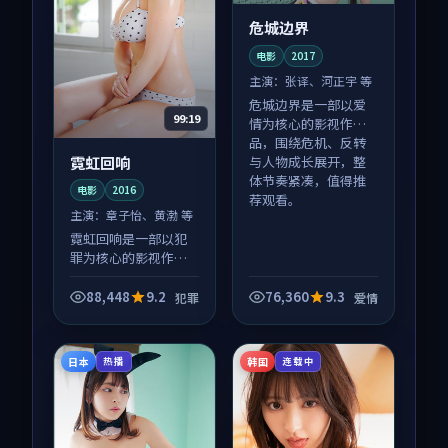
危城边界
电影
2017
主演：
张译、河正宇 等
危城边界是一部以爱
99:19
情为核心的影视作
品，围绕危机、反转
霓虹回响
与人物成长展开，整
体节奏紧凑，值得推
电影
2016
荐观看。
主演：
章子怡、黄渤 等
霓虹回响是一部以犯
罪为核心的影视作
品，围绕危机、反转
与人物成长展开，整
88,448
9.2
76,360
9.3
犯罪
爱情
体节奏紧凑，值得推
荐观看。
日本
韩国
热播
连载中