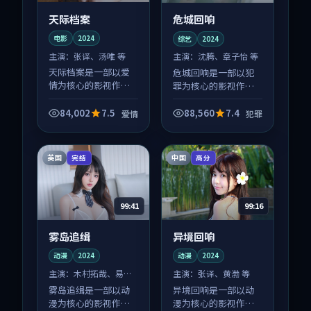
天际档案
危城回响
电影
2024
综艺
2024
主演：
张译、汤唯 等
主演：
沈腾、章子怡 等
天际档案是一部以爱
危城回响是一部以犯
情为核心的影视作
罪为核心的影视作
品，围绕危机、反转
品，围绕危机、反转
与人物成长展开，整
与人物成长展开，整
84,002
7.5
88,560
7.4
爱情
犯罪
体节奏紧凑，值得推
体节奏紧凑，值得推
荐观看。
荐观看。
英国
中国
完结
高分
99:41
99:16
雾岛追缉
异境回响
动漫
2024
动漫
2024
主演：
木村拓哉、易烊
主演：
张译、黄渤 等
千玺 等
雾岛追缉是一部以动
异境回响是一部以动
漫为核心的影视作
漫为核心的影视作