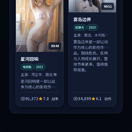
99:51
雾岛边界
纪录片
2023
主演：
周迅、木村拓哉
等
雾岛边界是一部以动
89:48
作为核心的影视作
品，围绕危机、反转
星河回响
与人物成长展开，整
体节奏紧凑，值得推
电视剧
2023
荐观看。
主演：
河正宇、周迅 等
星河回响是一部以战
争为核心的影视作
品，围绕危机、反转
与人物成长展开，整
91,372
7.8
34,899
6.1
战争
动作
体节奏紧凑，值得推
荐观看。