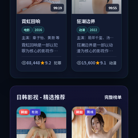
99:19
99:55
霓虹回响
狂潮边界
电影
2016
动漫
2022
主演：
章子怡、黄渤 等
主演：
易烊千玺、汤唯
等
霓虹回响是一部以犯
狂潮边界是一部以动
罪为核心的影视作
漫为核心的影视作
品，围绕危机、反转
品，围绕危机、反转
与人物成长展开，整
与人物成长展开，整
88,448
9.2
15,600
9.1
犯罪
动漫
体节奏紧凑，值得推
体节奏紧凑，值得推
荐观看。
荐观看。
日韩影视 - 精选推荐
完整榜单
韩国
韩国
杜比
院线