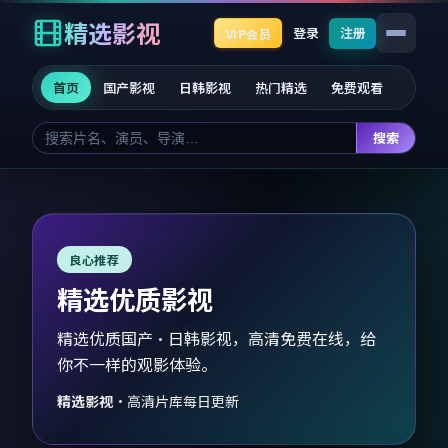
精选影视
登录
注册
VIP会员
首页
国产影视
日韩影视
热门精选
免费观看
搜索
良心推荐
精选优质影视
精选优质国产·日韩影视，高清免费在线，给
你不一样的观影体验。
精选影视
·
高清片库每日更新