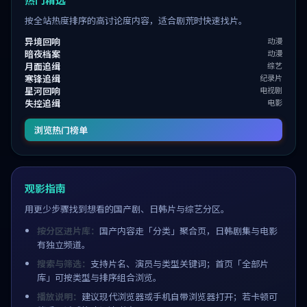
按全站热度排序的高讨论度内容，适合剧荒时快速找片。
异境回响
动漫
暗夜档案
动漫
月面追缉
综艺
寒锋追缉
纪录片
星河回响
电视剧
失控追缉
电影
浏览热门榜单
观影指南
用更少步骤找到想看的国产剧、日韩片与综艺分区。
按分区进片库：
国产内容走「分类」聚合页，日韩剧集与电影
有独立频道。
搜索与筛选：
支持片名、演员与类型关键词；首页「全部片
库」可按类型与排序组合浏览。
播放说明：
建议现代浏览器或手机自带浏览器打开；若卡顿可